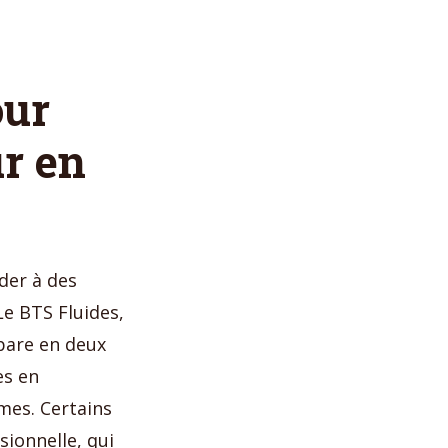
our
r en
der à des
Le BTS Fluides,
pare en deux
es en
mes. Certains
sionnelle, qui