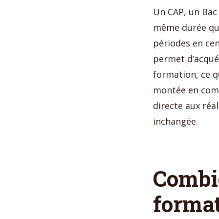
Un CAP, un Bac 
même durée que 
périodes en cen
permet d’acquér
formation, ce qu
montée en comp
directe aux réa
inchangée.
Combi
format