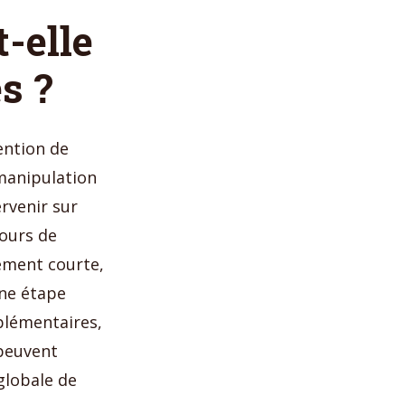
-elle
es ?
ention de
 manipulation
ervenir sur
cours de
ement courte,
une étape
plémentaires,
 peuvent
globale de