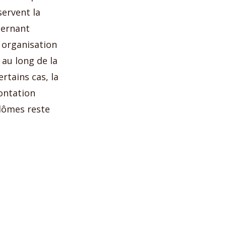
servent la
ternant
 organisation
 au long de la
ertains cas, la
ontation
plômes reste