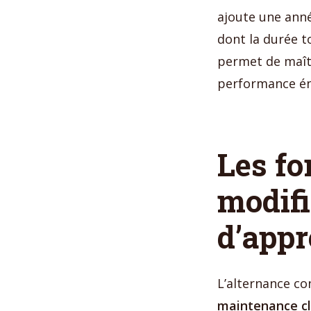
ajoute une anné
dont la durée t
permet de maîtr
performance én
Les fo
modifi
d’appr
L’alternance co
maintenance c