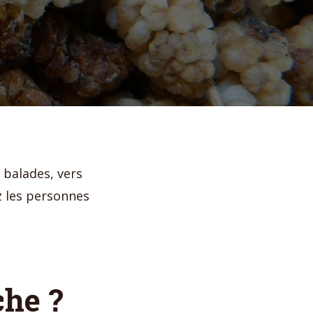
s balades, vers
z les personnes
che ?