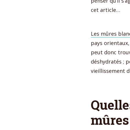
penser qu’il s’a
cet article…
Les mûres blan
pays orientaux,
peut donc trouve
déshydratés ; po
vieillissement 
Quelle
mûres