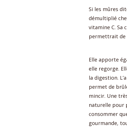
Si les mûres dit
démultiplié che
vitamine C. Sa 
permettrait de l
Elle apporte ég
elle regorge. El
la digestion. L’
permet de brûler
mincir. Une trè
naturelle pour 
consommer quel
gourmande, tout