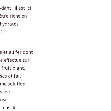
ant ; il est ici
être riche en
shydratés
).
s et au fer dont
le effectue sur
 fruit blanc,
ses et fait
une solution
si de
ause
s muscles.