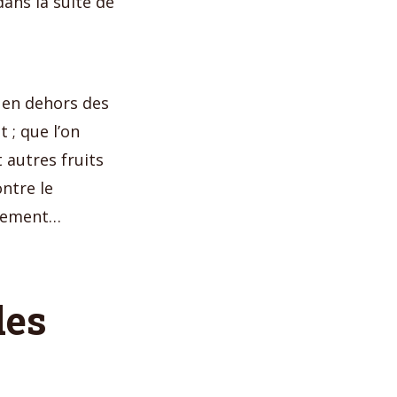
dans la suite de
, en dehors des
 ; que l’on
 autres fruits
ontre le
ssement…
des