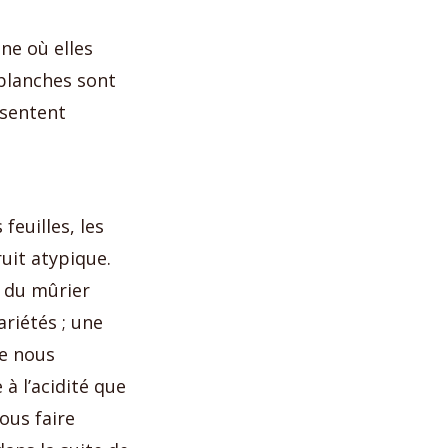
ne où elles
 blanches sont
ésentent
feuilles, les
ruit atypique.
s du mûrier
ariétés ; une
e nous
 à l’acidité que
ous faire