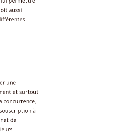
 lui permettre
doit aussi
différentes
s
ser une
ment et surtout
la concurrence,
 souscription à
inet de
sieurs