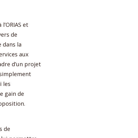
 l’ORIAS et
vers de
e dans la
ervices aux
dre d’un projet
t simplement
 les
le gain de
oposition.
s de