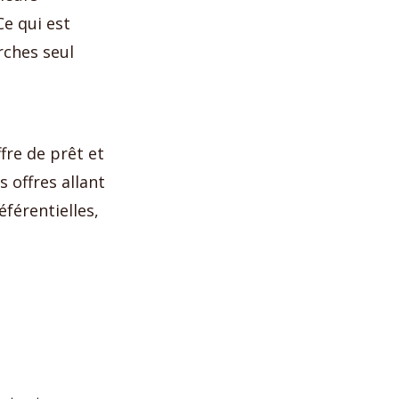
Ce qui est
rches seul
ffre de prêt et
 offres allant
éférentielles,