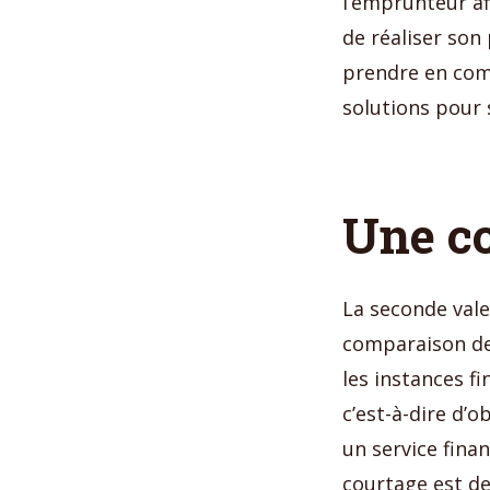
l’emprunteur af
de réaliser son 
prendre en comp
solutions pour 
Une co
La seconde vale
comparaison des
les instances f
c’est-à-dire d’o
un service finan
courtage est de