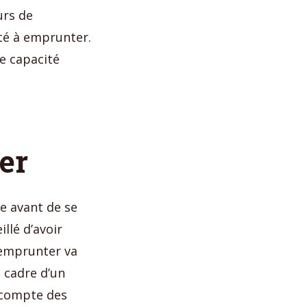
urs de
té à emprunter.
de capacité
er
e avant de se
llé d’avoir
à emprunter va
 cadre d’un
 compte des