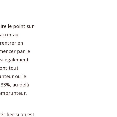
ire le point sur
sacrer au
rentrer en
mencer par le
va également
ont tout
nteur ou le
 33%, au-delà
’emprunteur.
rifier si on est