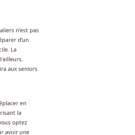
liers n’est pas
séparer d’un
ile. La
’ailleurs,
ira aux seniors
éplacer en
risant la
 vous optez
ur avoir une