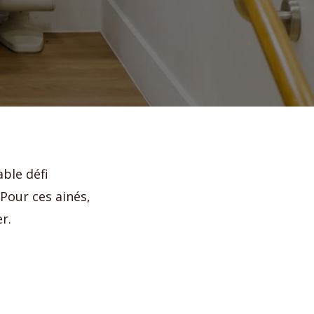
able défi
 Pour ces ainés,
r.