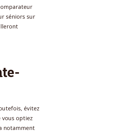
n comparateur
ur séniors sur
lleront
nte-
utefois, évitez
e vous optiez
tra notamment